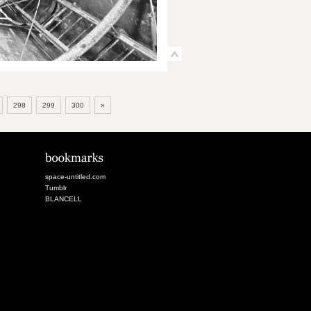
298
299
300
»
space-untitled.com
Tumblr
BLANCELL