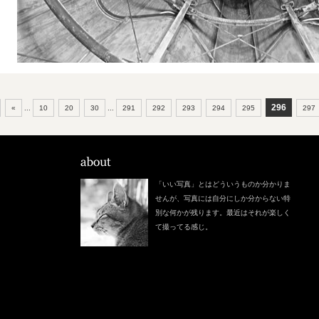
296
«
...
10
20
30
...
291
292
293
294
295
297
「いい写真」とはどういうものか分かりま
せんが、写真には自分にしか分からない特
別な何かが残ります。最近はそれが楽しく
て撮ってる感じ。