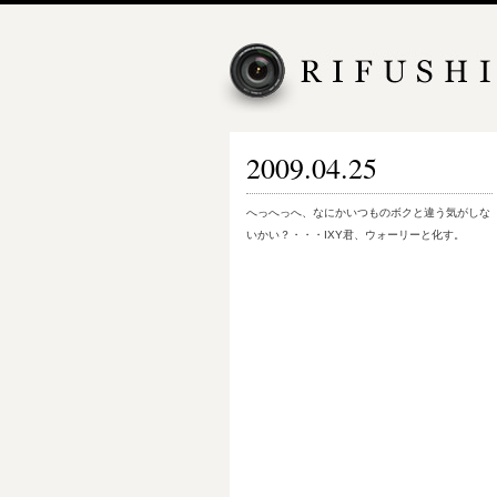
2009.04.25
へっへっへ、なにかいつものボクと違う気がしな
いかい？・・・IXY君、ウォーリーと化す。