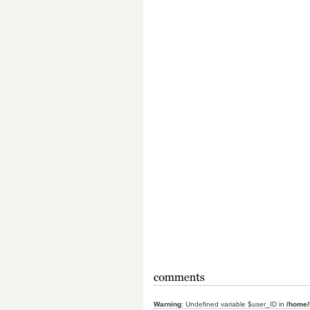
Warning
: Undefined variable $user_ID in
/home/