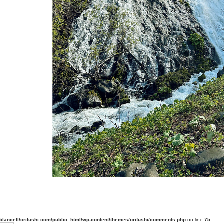
blancell/orifushi.com/public_html/wp-content/themes/orifushi/comments.php
on line
75