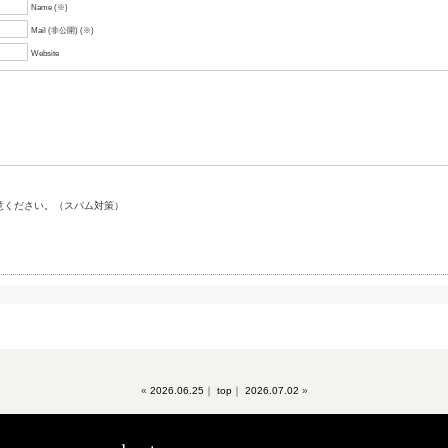
Name (※)
Mail (非公開) (※)
Website
意ください。（スパム対策）
«
2026.06.25
｜
top
｜
2026.07.02
»