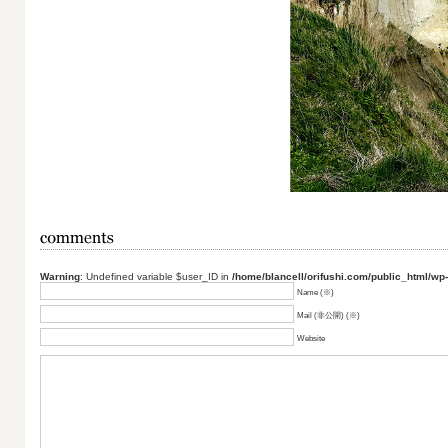
Warning
: Undefined variable $user_ID in
/home/blancell/orifushi.com/public_html/wp
Name (※)
Mail (非公開) (※)
Website