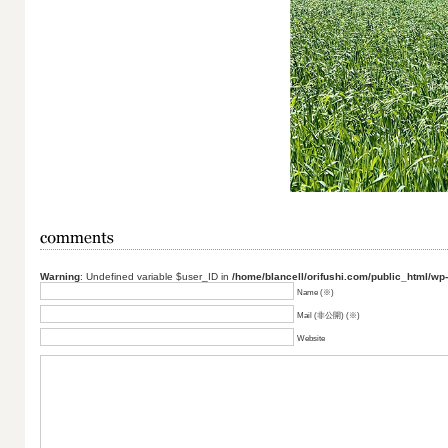
Warning
: Undefined variable $user_ID in
/home/blancell/orifushi.com/public_html/wp
Name (※)
Mail (非公開) (※)
Website