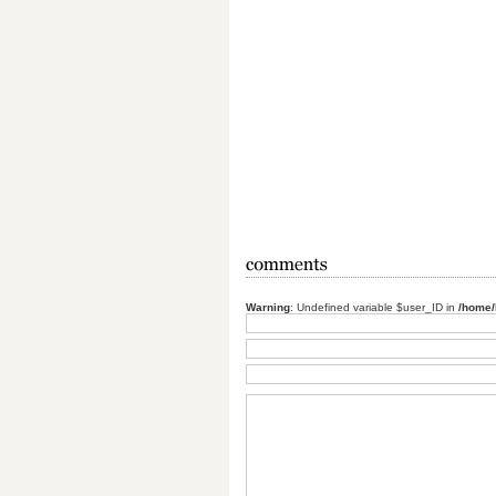
Warning
: Undefined variable $user_ID in
/home/