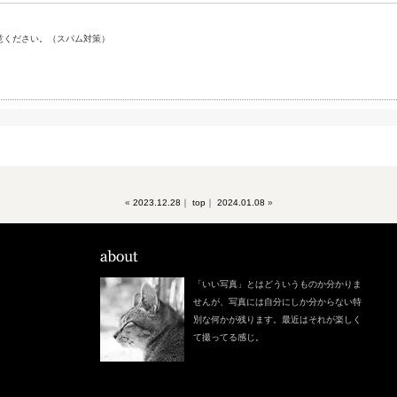
意ください。（スパム対策）
«
2023.12.28
｜
top
｜
2024.01.08
»
「いい写真」とはどういうものか分かりま
せんが、写真には自分にしか分からない特
別な何かが残ります。最近はそれが楽しく
て撮ってる感じ。