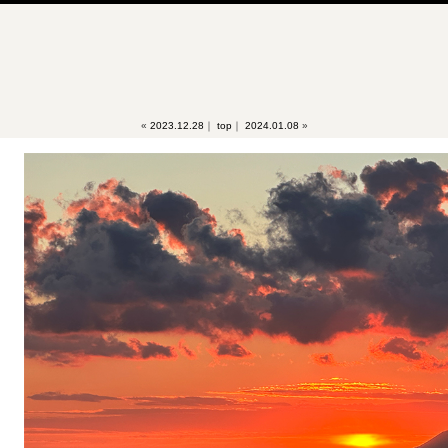
«
2023.12.28
｜
top
｜
2024.01.08
»