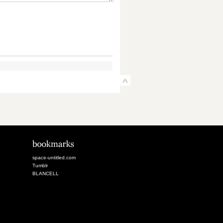
space-untitled.com
Tumblr
BLANCELL