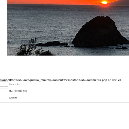
blancell/orifushi.com/public_html/wp-content/themes/orifushi/comments.php
on line
75
Name (※)
Mail (非公開) (※)
Website