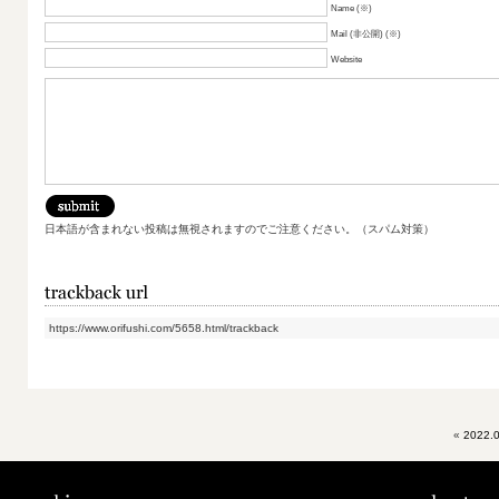
Name (※)
Mail (非公開) (※)
Website
日本語が含まれない投稿は無視されますのでご注意ください。（スパム対策）
https://www.orifushi.com/5658.html/trackback
«
2022.