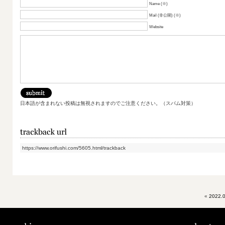
Name (※)
Mail (非公開) (※)
Website
日本語が含まれない投稿は無視されますのでご注意ください。（スパム対策）
https://www.orifushi.com/5605.html/trackback
«
2022.0