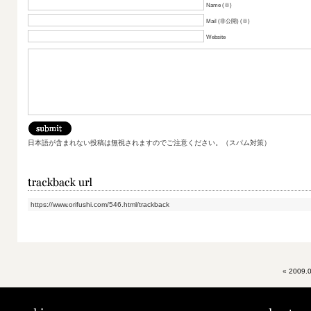
Name (※)
Mail (非公開) (※)
Website
日本語が含まれない投稿は無視されますのでご注意ください。（スパム対策）
https://www.orifushi.com/546.html/trackback
«
2009.0