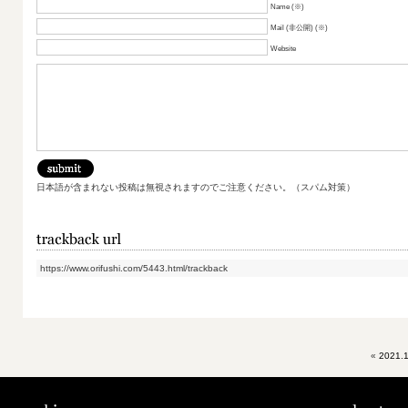
Name (※)
Mail (非公開) (※)
Website
日本語が含まれない投稿は無視されますのでご注意ください。（スパム対策）
https://www.orifushi.com/5443.html/trackback
«
2021.