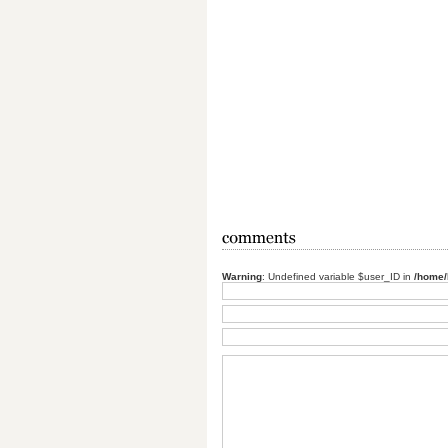
Warning
: Undefined variable $user_ID in
/home/