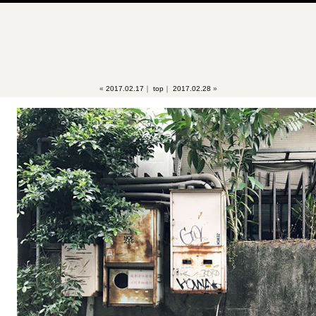
«
2017.02.17
｜
top
｜
2017.02.28
»