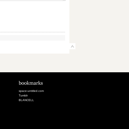
space-untitled.com
Tumblr
BLANCELL