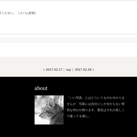
意ください。（スパム対策）
«
2017.02.17
｜
top
｜
2017.02.28
»
「いい写真」とはどういうものか分かりま
せんが、写真には自分にしか分からない特
別な何かが残ります。最近はそれが楽しく
て撮ってる感じ。