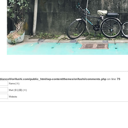
blancell/orifushi.com/public_html/wp-content/themes/orifushi/comments.php
on line
75
Name (※)
Mail (非公開) (※)
Website