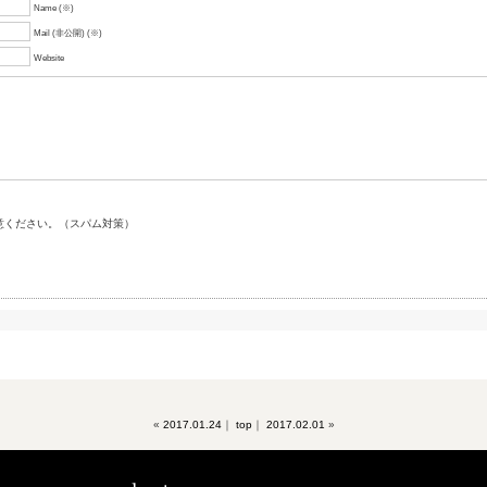
Name (※)
Mail (非公開) (※)
Website
意ください。（スパム対策）
«
2017.01.24
｜
top
｜
2017.02.01
»