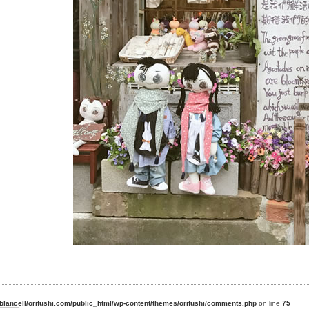
blancell/orifushi.com/public_html/wp-content/themes/orifushi/comments.php
on line
75