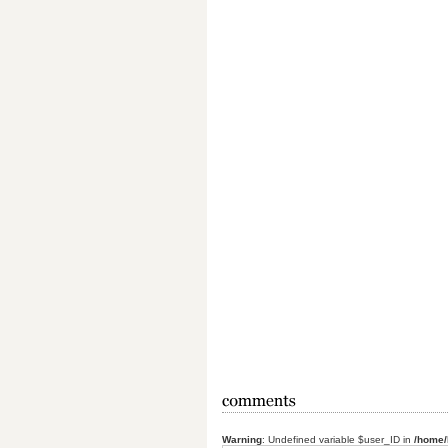
Warning
: Undefined variable $user_ID in
/home/