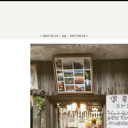
«
2017.01.24
｜
top
｜
2017.02.01
»