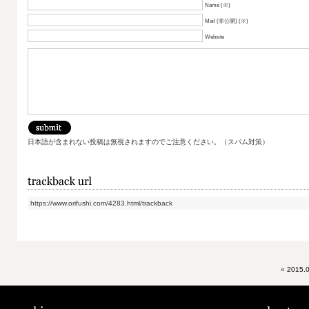
Name (※)
Mail (非公開) (※)
Website
日本語が含まれない投稿は無視されますのでご注意ください。（スパム対策）
https://www.orifushi.com/4283.html/trackback
«
2015.0