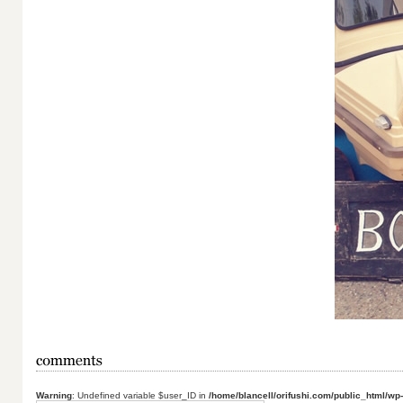
Warning
: Undefined variable $user_ID in
/home/blancell/orifushi.com/public_html/wp