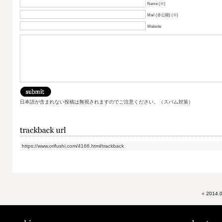
Name (※)
Mail (非公開) (※)
Website
日本語が含まれない投稿は無視されますのでご注意ください。（スパム対策）
https://www.orifushi.com/4166.html/trackback
«
2014.0