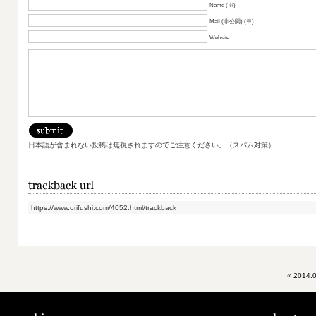
Name (※)
Mail (非公開) (※)
Website
日本語が含まれない投稿は無視されますのでご注意ください。（スパム対策）
https://www.orifushi.com/4052.html/trackback
«
2014.0