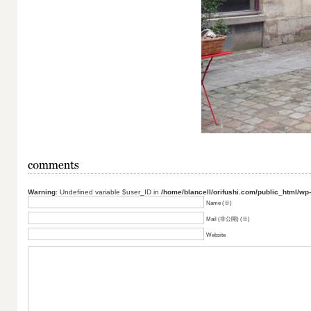
Warning
: Undefined variable $user_ID in
/home/blancell/orifushi.com/public_html/wp
Name (※)
Mail (非公開) (※)
Website