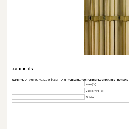
Warning
: Undefined variable $user_ID in
/home/blancell/orifushi.com/public_html/wp
Name (※)
Mail (非公開) (※)
Website