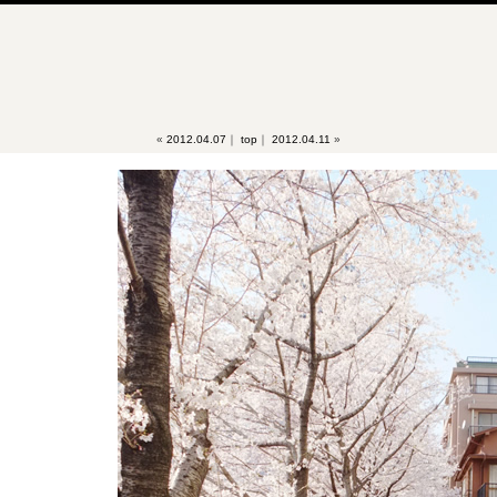
«
2012.04.07
｜
top
｜
2012.04.11
»