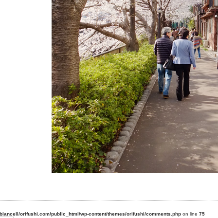
blancell/orifushi.com/public_html/wp-content/themes/orifushi/comments.php
on line
75