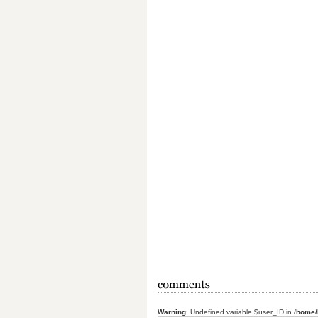
Warning
: Undefined variable $user_ID in
/home/