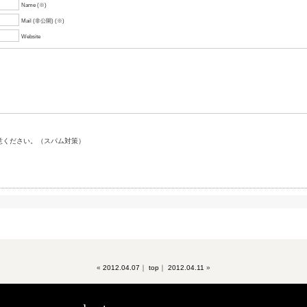
Name (※)
Mail (非公開) (※)
Website
意ください。（スパム対策）
«
2012.04.07
｜
top
｜
2012.04.11
»