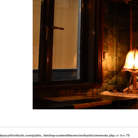
blancell/orifushi.com/public_html/wp-content/themes/orifushi/comments.php
on line
75