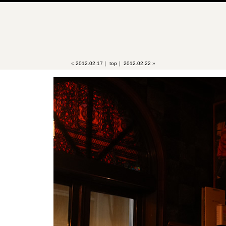
«
2012.02.17
｜
top
｜
2012.02.22
»