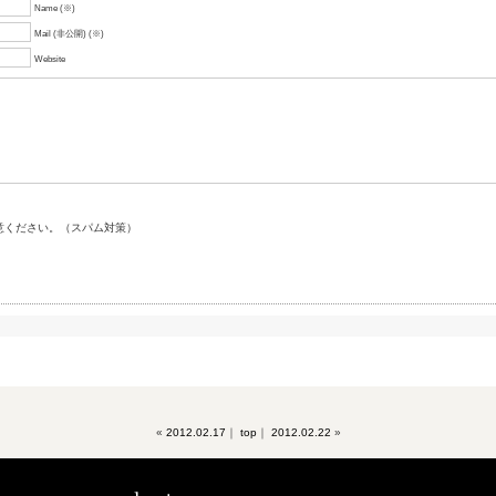
Name (※)
Mail (非公開) (※)
Website
意ください。（スパム対策）
«
2012.02.17
｜
top
｜
2012.02.22
»