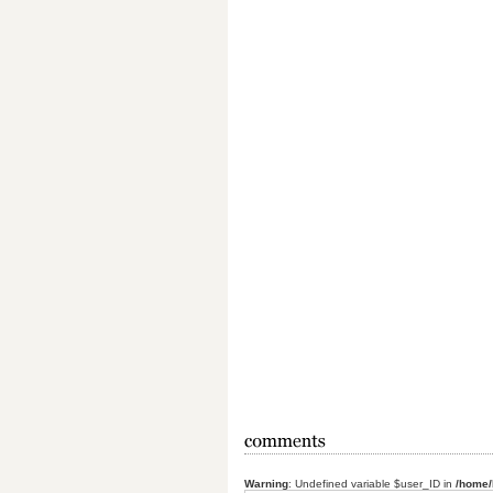
Warning
: Undefined variable $user_ID in
/home/