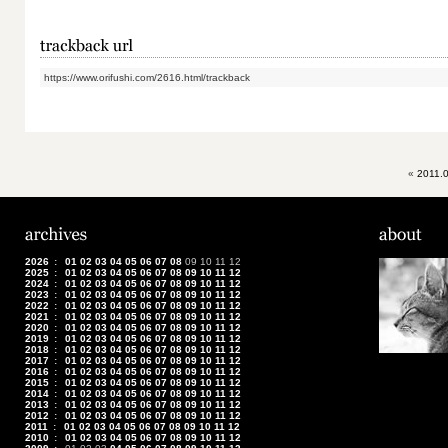
https://www.orifushi.com/2616.html/trackback
«
2011.
2026
:
01
02
03
04
05
06
07
08
09
10
11
12
2025
:
01
02
03
04
05
06
07
08
09
10
11
12
2024
:
01
02
03
04
05
06
07
08
09
10
11
12
2023
:
01
02
03
04
05
06
07
08
09
10
11
12
2022
:
01
02
03
04
05
06
07
08
09
10
11
12
2021
:
01
02
03
04
05
06
07
08
09
10
11
12
2020
:
01
02
03
04
05
06
07
08
09
10
11
12
2019
:
01
02
03
04
05
06
07
08
09
10
11
12
2018
:
01
02
03
04
05
06
07
08
09
10
11
12
2017
:
01
02
03
04
05
06
07
08
09
10
11
12
2016
:
01
02
03
04
05
06
07
08
09
10
11
12
2015
:
01
02
03
04
05
06
07
08
09
10
11
12
2014
:
01
02
03
04
05
06
07
08
09
10
11
12
2013
:
01
02
03
04
05
06
07
08
09
10
11
12
2012
:
01
02
03
04
05
06
07
08
09
10
11
12
2011
:
01
02
03
04
05
06
07
08
09
10
11
12
2010
:
01
02
03
04
05
06
07
08
09
10
11
12