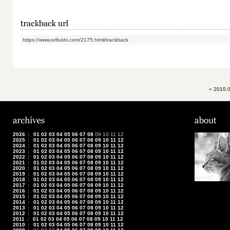
https://www.orifushi.com/2175.html/trackback
«
2010.0
2026
:
01
02
03
04
05
06
07
08
09
10
11
12
2025
:
01
02
03
04
05
06
07
08
09
10
11
12
2024
:
01
02
03
04
05
06
07
08
09
10
11
12
2023
:
01
02
03
04
05
06
07
08
09
10
11
12
2022
:
01
02
03
04
05
06
07
08
09
10
11
12
2021
:
01
02
03
04
05
06
07
08
09
10
11
12
2020
:
01
02
03
04
05
06
07
08
09
10
11
12
2019
:
01
02
03
04
05
06
07
08
09
10
11
12
2018
:
01
02
03
04
05
06
07
08
09
10
11
12
2017
:
01
02
03
04
05
06
07
08
09
10
11
12
2016
:
01
02
03
04
05
06
07
08
09
10
11
12
2015
:
01
02
03
04
05
06
07
08
09
10
11
12
2014
:
01
02
03
04
05
06
07
08
09
10
11
12
2013
:
01
02
03
04
05
06
07
08
09
10
11
12
2012
:
01
02
03
04
05
06
07
08
09
10
11
12
2011
:
01
02
03
04
05
06
07
08
09
10
11
12
2010
:
01
02
03
04
05
06
07
08
09
10
11
12