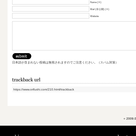
Name (※)
Mail (非公開) (※)
Website
日本語が含まれない投稿は無視されますのでご注意ください。（スパム対策）
https://www.orifushi.com/210.html/trackback
«
2009.0