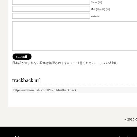
Name (※)
Mail (非公開) (※)
Website
日本語が含まれない投稿は無視されますのでご注意ください。（スパム対策）
https://www.orifushi.com/2096.html/trackback
«
2010.0