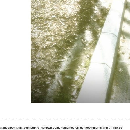
blancell/orifushi.com/public_html/wp-content/themes/orifushi/comments.php
on line
75