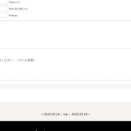
Name (※)
Mail (非公開) (※)
Website
意ください。（スパム対策）
«
2010.03.16
｜
top
｜
2010.03.18
»