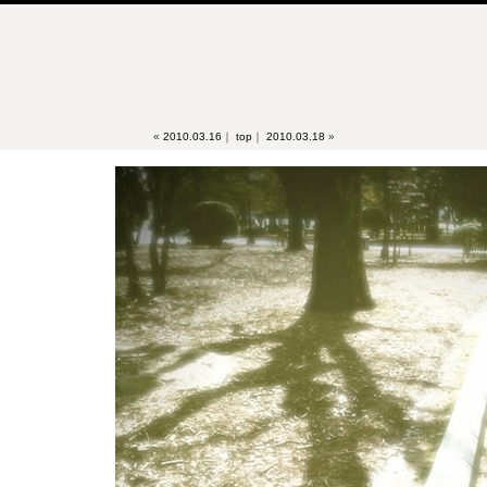
«
2010.03.16
｜
top
｜
2010.03.18
»