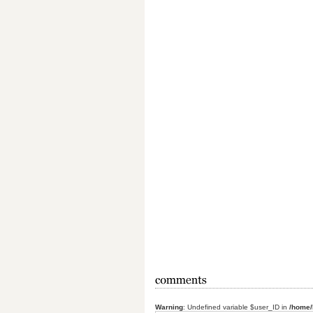
Warning
: Undefined variable $user_ID in
/home/