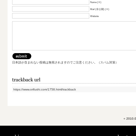
Name (※)
Mail (非公開) (※)
Website
日本語が含まれない投稿は無視されますのでご注意ください。（スパム対策）
https://www.orifushi.com/1758.html/trackback
«
2010.0