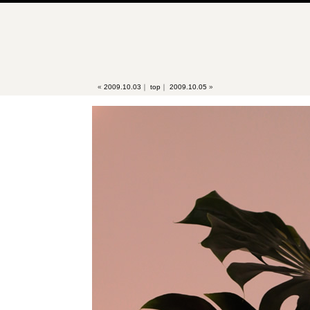
«
2009.10.03
｜
top
｜
2009.10.05
»