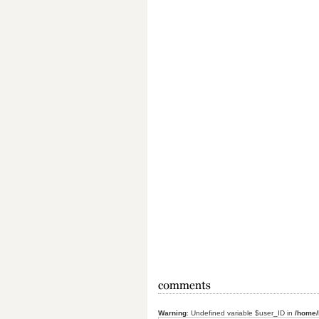
Warning
: Undefined variable $user_ID in
/home/