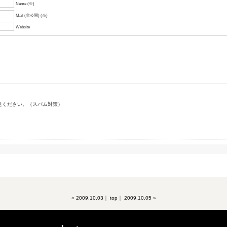
Name (※)
Mail (非公開) (※)
Website
意ください。（スパム対策）
«
2009.10.03
｜
top
｜
2009.10.05
»