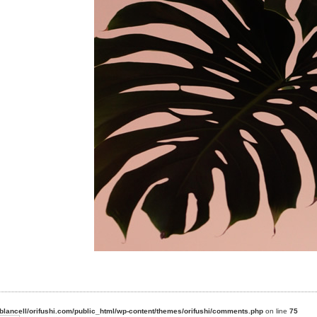
blancell/orifushi.com/public_html/wp-content/themes/orifushi/comments.php
on line
75