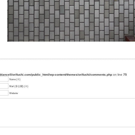
blancell/orifushi.com/public_html/wp-content/themes/orifushi/comments.php
on line
75
Name (※)
Mail (非公開) (※)
Website