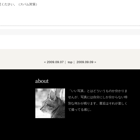
意ください。（スパム対策）
«
2009.09.07
｜
top
｜
2009.09.09
»
「いい写真」とはどういうものか分かりま
せんが、写真には自分にしか分からない特
別な何かが残ります。最近はそれが楽しく
て撮ってる感じ。