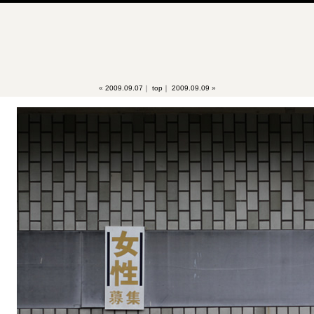
«
2009.09.07
｜
top
｜
2009.09.09
»