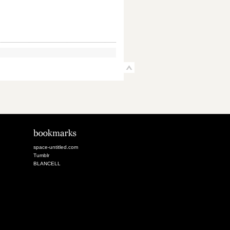
space-untitled.com
Tumblr
BLANCELL