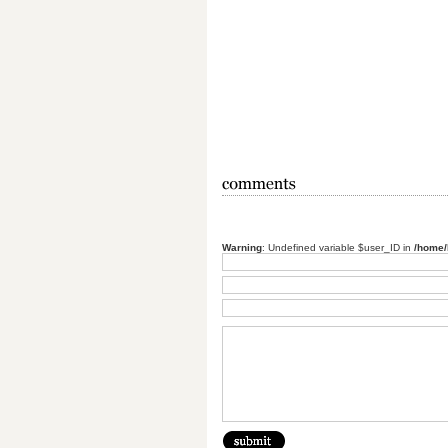
Warning
: Undefined variable $user_ID in
/home/